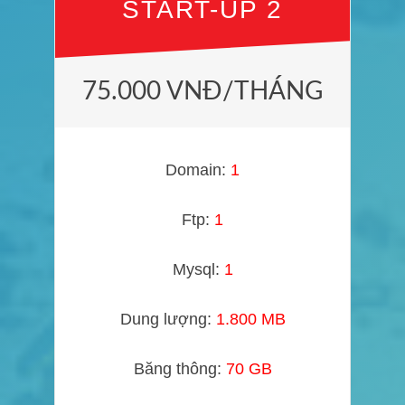
START-UP 2
75.000 VNĐ/THÁNG
Domain:
1
Ftp:
1
Mysql:
1
Dung lượng:
1.800 MB
Băng thông:
70 GB