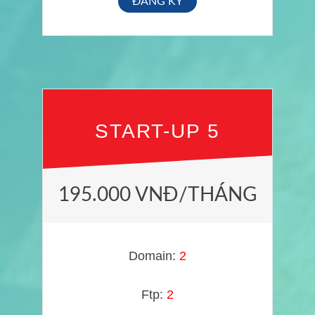
ĐĂNG KÝ
START-UP 5
195.000 VNĐ/THÁNG
Domain:
2
Ftp:
2