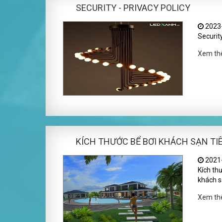
SECURITY - PRIVACY POLICY
2023-
Security
Xem t
KÍCH THƯỚC BỂ BƠI KHÁCH SẠN TI
2021-
Kích thư
khách s
Xem t