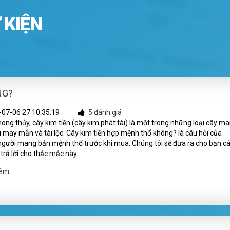
 KIỆN
NG?
07-06 27 10:35:19
5 đánh giá
ong thủy, cây kim tiền (cây kim phát tài) là một trong những loại cây m
ều may mắn và tài lộc. Cây kim tiền hợp mệnh thổ không? là câu hỏi của
gười mang bản mệnh thổ trước khi mua. Chúng tôi sẽ đưa ra cho bạn c
 trả lời cho thắc mắc này.
hêm