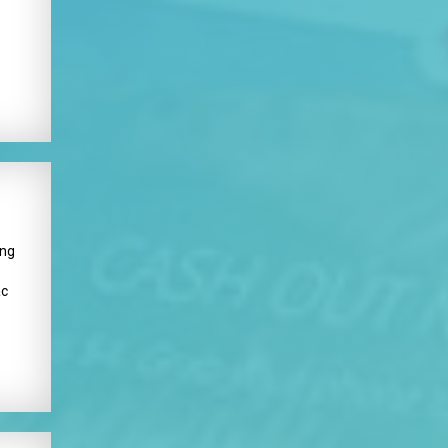
ang
ác