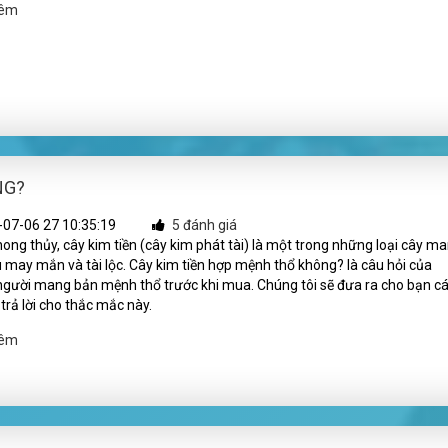
hêm
NG?
07-06 27 10:35:19
5 đánh giá
ong thủy, cây kim tiền (cây kim phát tài) là một trong những loại cây m
ều may mắn và tài lộc. Cây kim tiền hợp mệnh thổ không? là câu hỏi của
gười mang bản mệnh thổ trước khi mua. Chúng tôi sẽ đưa ra cho bạn c
 trả lời cho thắc mắc này.
hêm