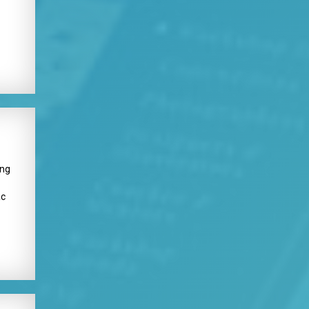
ang
ác