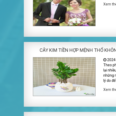
Xem t
CÂY KIM TIỀN HỢP MỆNH THỔ KHÔ
2024-
Theo ph
lại nhi
những n
lý do để
Xem t