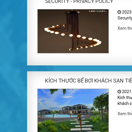
SECURITY - PRIVACY POLICY
2023-
Security
Xem t
KÍCH THƯỚC BỂ BƠI KHÁCH SẠN TI
2021-
Kích thư
khách s
Xem t