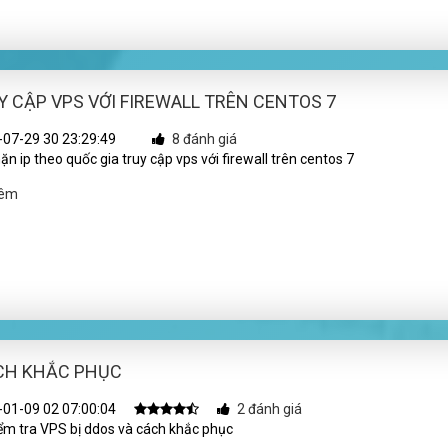
Y CẬP VPS VỚI FIREWALL TRÊN CENTOS 7
07-29 30 23:29:49
8 đánh giá
n ip theo quốc gia truy cập vps với firewall trên centos 7
hêm
ÁCH KHẮC PHỤC
01-09 02 07:00:04
2 đánh giá
ểm tra VPS bị ddos và cách khắc phục