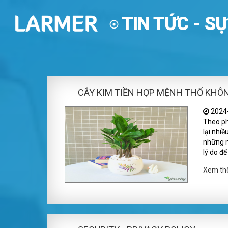
TIN TỨC - SỰ
CÂY KIM TIỀN HỢP MỆNH THỔ KHÔ
2024-
Theo ph
lại nhi
những n
lý do để
Xem t