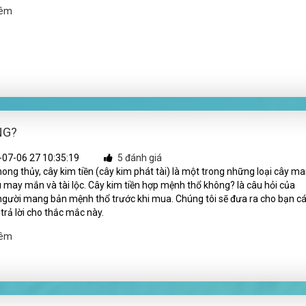
hêm
NG?
07-06 27 10:35:19
5 đánh giá
ong thủy, cây kim tiền (cây kim phát tài) là một trong những loại cây m
ều may mắn và tài lộc. Cây kim tiền hợp mệnh thổ không? là câu hỏi của
gười mang bản mệnh thổ trước khi mua. Chúng tôi sẽ đưa ra cho bạn c
 trả lời cho thắc mắc này.
hêm