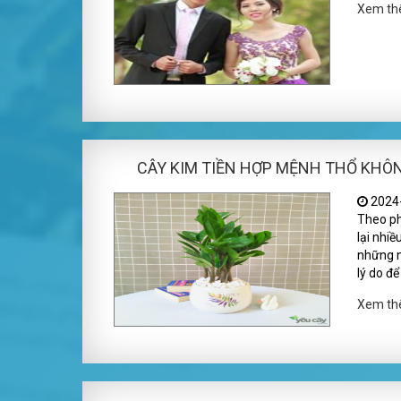
Xem t
CÂY KIM TIỀN HỢP MỆNH THỔ KHÔ
2024-
Theo ph
lại nhi
những n
lý do để
Xem t