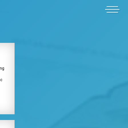
ang
ác