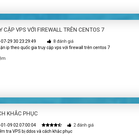
Y CẬP VPS VỚI FIREWALL TRÊN CENTOS 7
07-29 30 23:29:49
8 đánh giá
n ip theo quốc gia truy cập vps với firewall trên centos 7
hêm
ÁCH KHẮC PHỤC
01-09 02 07:00:04
2 đánh giá
ểm tra VPS bị ddos và cách khắc phục