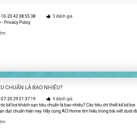
10-20 42 08:55:38
3 đánh giá
 - Privacy Policy
hêm
ÊU CHUẨN LÀ BAO NHIÊU?
07-20 29 21:37:19
4 đánh giá
ớc bể bơi khách sạn tiêu chuẩn là bao nhiêu? Các tiêu chí thiết kế bể bơi
ạn đạt chuẩn hiện nay. Hãy cùng ACI Home tìm hiểu trong bài viết dưới đ
hêm